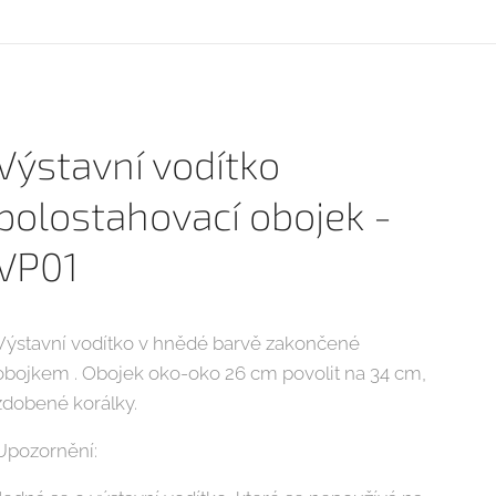
Výstavní vodítko
polostahovací obojek -
VP01
Výstavní vodítko v hnědé barvě zakončené
obojkem . Obojek oko-oko 26 cm povolit na 34 cm,
zdobené korálky.
Upozornění: