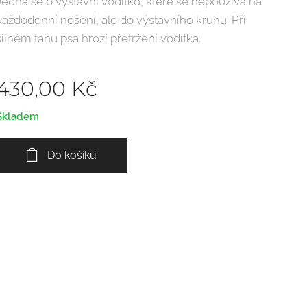
Jedná se o výstavní vodítko, které se nepoužívá na
každodenní nošení, ale do výstavního kruhu. Při
silném tahu psa hrozí přetržení vodítka.
430,00
Kč
Skladem
Do košíku