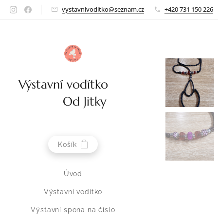
vystavnivoditko@seznam.cz
+420 731 150 226
Výstavní vodítko
Od Jitky
Košík
Úvod
Výstavní vodítko
Výstavní spona na číslo