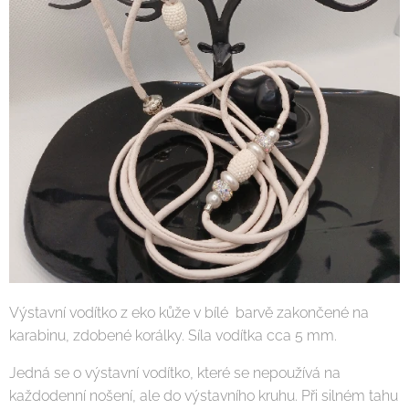
Výstavní vodítko z eko kůže v bílé barvě zakončené na
karabinu, zdobené korálky. Síla vodítka cca 5 mm.
Jedná se o výstavní vodítko, které se nepoužívá na
každodenní nošení, ale do výstavního kruhu. Při silném tahu