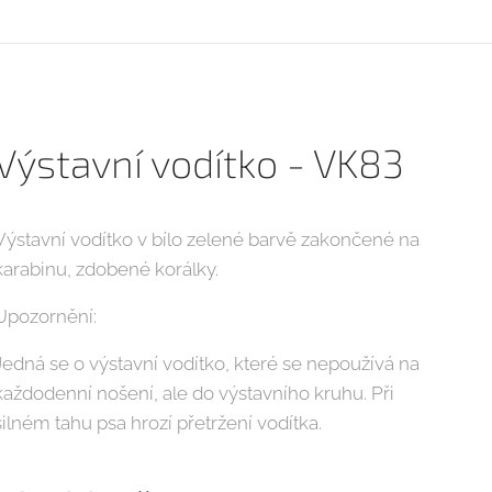
Výstavní vodítko - VK83
Výstavní vodítko v bílo zelené barvě zakončené na
karabinu, zdobené korálky.
Upozornění:
Jedná se o výstavní vodítko, které se nepoužívá na
každodenní nošení, ale do výstavního kruhu. Při
silném tahu psa hrozí přetržení vodítka.