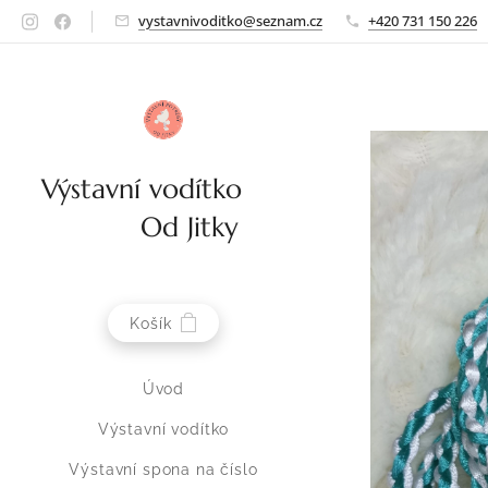
vystavnivoditko@seznam.cz
+420 731 150 226
Výstavní vodítko
Od Jitky
Košík
Úvod
Výstavní vodítko
Výstavní spona na číslo