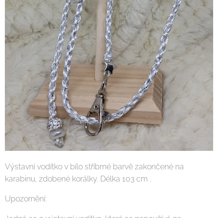
Výstavní vodítko v bílo stříbrné barvě zakončené na
karabinu, zdobené korálky. Délka 103 cm .
Upozornění: