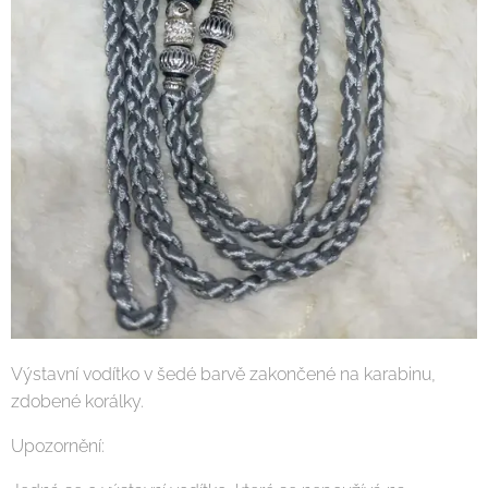
Výstavní vodítko v šedé barvě zakončené na karabinu,
zdobené korálky.
Upozornění: