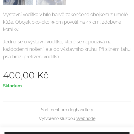
Výstavní vodítko v bílé barvě zakončené obojkem z umělé
kůže. Obojek oko-oko 35cm povolit na 43 cm, zdobené
korálky.
Jedná se o výstavní vodítko, které se nepoužívá na
každodenní nošení, ale do výstavního kruhu. Při silném tahu
psa hrozí přetržení vodítka
400,00
Kč
Skladem
Sortiment pro doghandlery
Vytvořeno službou
Webnode