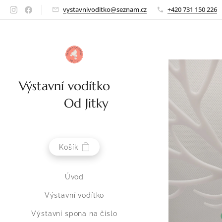
vystavnivoditko@seznam.cz
+420 731 150 226
Výstavní vodítko
Od Jitky
Košík
Úvod
Výstavní vodítko
Výstavní spona na číslo