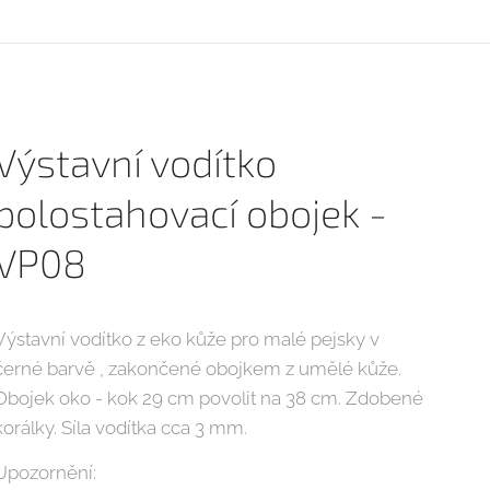
Výstavní vodítko
polostahovací obojek -
VP08
Výstavní vodítko z eko kůže pro malé pejsky v
černé barvě , zakončené obojkem z umělé kůže.
Obojek oko - kok 29 cm povolit na 38 cm. Zdobené
korálky. Síla vodítka cca 3 mm.
Upozornění: