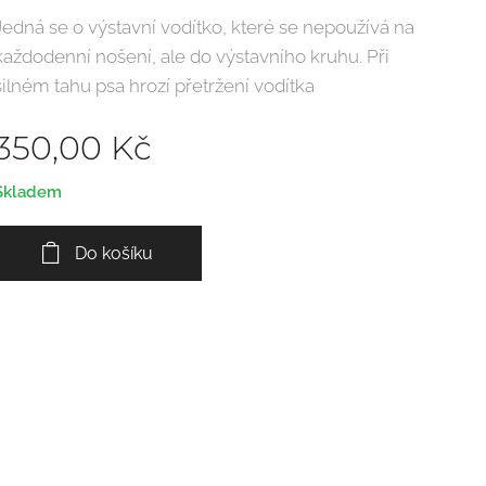
Jedná se o výstavní vodítko, které se nepoužívá na
každodenní nošení, ale do výstavního kruhu. Při
silném tahu psa hrozí přetržení vodítka
350,00
Kč
Skladem
Do košíku