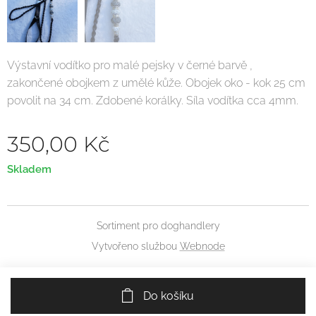
Výstavní vodítko pro malé pejsky v černé barvě ,
zakončené obojkem z umělé kůže. Obojek oko - kok 25 cm
povolit na 34 cm. Zdobené korálky. Síla vodítka cca 4mm.
350,00
Kč
Skladem
Sortiment pro doghandlery
Vytvořeno službou
Webnode
Do košíku