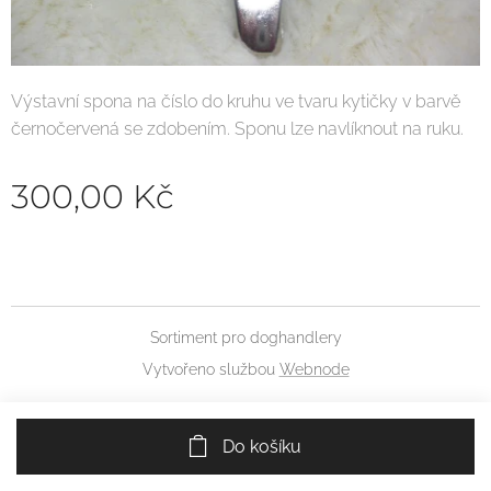
Výstavní spona na číslo do kruhu ve tvaru kytičky v barvě
černočervená se zdobením. Sponu lze navlíknout na ruku.
300,00
Kč
Sortiment pro doghandlery
Vytvořeno službou
Webnode
Do košíku