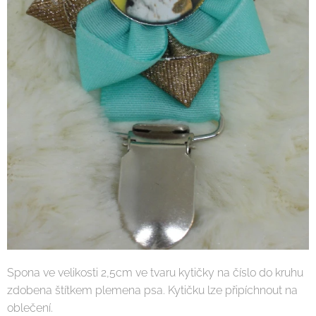
Spona ve velikosti 2,5cm ve tvaru kytičky na číslo do kruhu
zdobena štítkem plemena psa. Kytičku lze připíchnout na
oblečení.