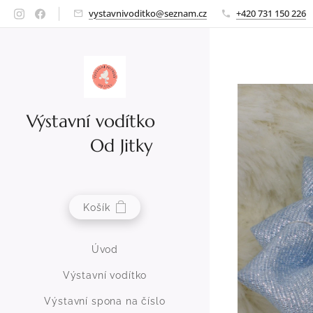
vystavnivoditko@seznam.cz
+420 731 150 226
Výstavní vodítko
Od Jitky
Košík
Úvod
Výstavní vodítko
Výstavní spona na číslo