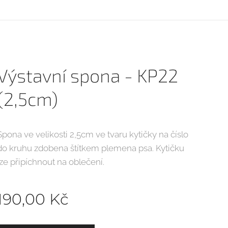
Výstavní spona - KP22
(2,5cm)
Spona ve velikosti 2,5cm ve tvaru kytičky na číslo
do kruhu zdobena štítkem plemena psa. Kytičku
lze připíchnout na oblečení.
190,00
Kč