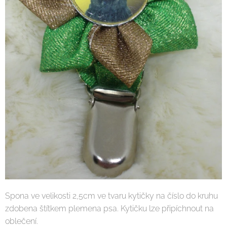
Spona ve velikosti 2,5cm ve tvaru kytičky na číslo do kruhu
zdobena štítkem plemena psa. Kytičku lze připíchnout na
oblečení.