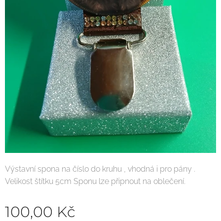
Výstavní spona na číslo do kruhu , vhodná i pro pány .
Velikost štítku 5cm Sponu lze připnout na oblečení.
100,00
Kč