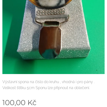
Výstavní spona na číslo do kruhu , vhodná i pro pány .
Velikost štítku 5cm Sponu lze připnout na oblečení.
100,00
Kč