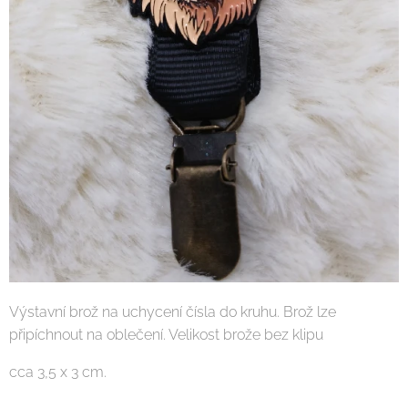
Výstavní brož na uchycení čísla do kruhu. Brož lze
připíchnout na oblečení. Velikost brože bez klipu
cca 3,5 x 3 cm.