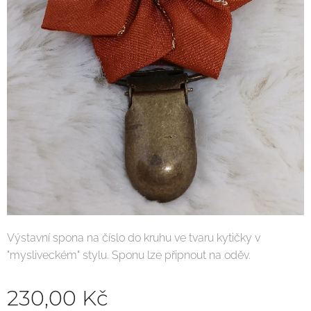
Výstavní spona na číslo do kruhu ve tvaru kytičky v
"mysliveckém" stylu. Sponu lze připnout na oděv.
230,00
Kč