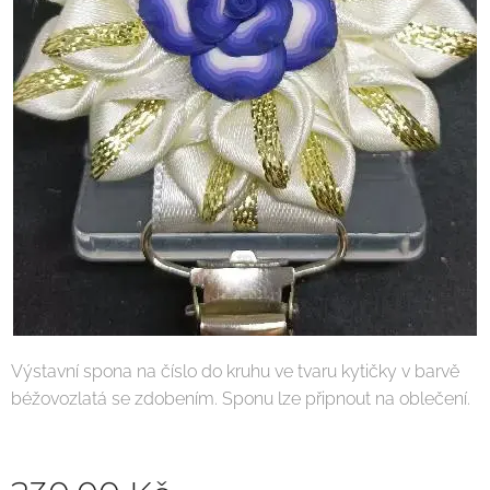
Výstavní spona na číslo do kruhu ve tvaru kytičky v barvě
béžovozlatá se zdobením. Sponu lze připnout na oblečení.