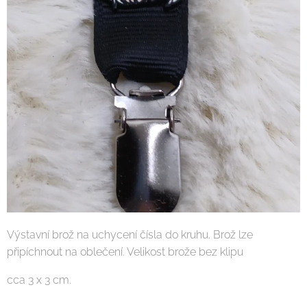
Výstavní brož na uchycení čísla do kruhu. Brož lze
připíchnout na oblečení. Velikost brože bez klipu
cca 3 x 3 cm.