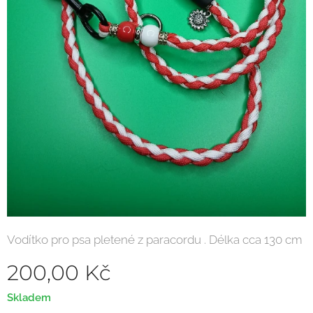
Vodítko pro psa pletené z paracordu . Délka cca 130 cm
200,00
Kč
Skladem