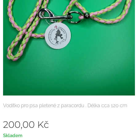
Vodítko pro psa pletené z paracordu . Délka cca 120 cm
200,00
Kč
Skladem