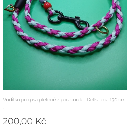
Vodítko pro psa pletené z paracordu . Délka cca 130 cm
.
200,00
Kč