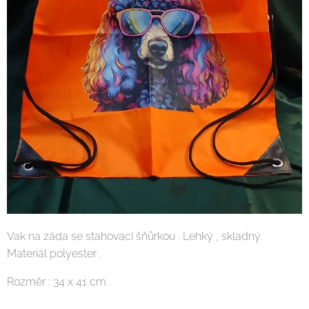
Vak na záda se stahovací šňůrkou . Lehký , skladný.
Materiál polyester .
Rozměr : 34 x 41 cm .