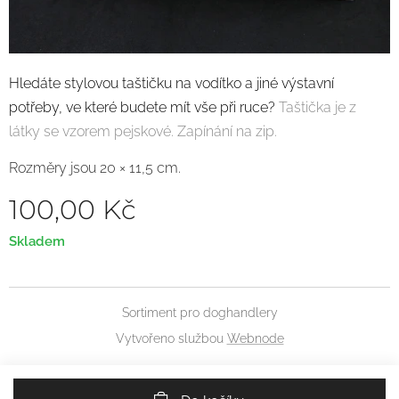
Hledáte stylovou taštičku
na vodítko a jiné výstavní
potřeby
, ve které budete mít vše při ruce?
Taštička je z
látky se vzorem pejskové. Zapínání na zip.
R
ozměry jsou 20
×
11,5
cm.
100,00
Kč
Skladem
Sortiment pro doghandlery
Vytvořeno službou
Webnode