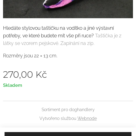
Hledáte stylovou taštičku
na vodítko a jiné výstavní
potřeby
, ve které budete mít vše při ruce?
Taštička je z
látky se vzorem pejskové. Zapínání na zip.
R
ozměry jsou 2
2
×
13
cm.
270,00
Kč
Skladem
Sortiment pro doghandlery
Vytvořeno službou
Webnode