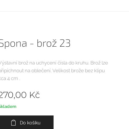
Spona - brož 23
Výstavní brož na uchycení čísla do kruhu. Brož lze
připíchnout na oblečení. Velikost brože bez klipu
cca 4 cm .
270,00
Kč
Skladem
Do košíku