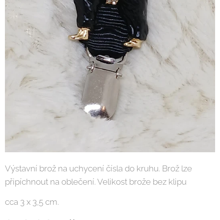
Výstavní brož na uchycení čísla do kruhu. Brož lze
připíchnout na oblečení. Velikost brože bez klipu
cca 3 x 3,5 cm.