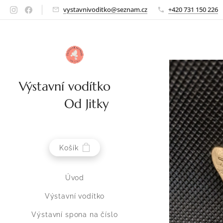
vystavnivoditko@seznam.cz
+420 731 150 226
Výstavní vodítko
Od Jitky
Košík
Úvod
Výstavní vodítko
Výstavní spona na číslo