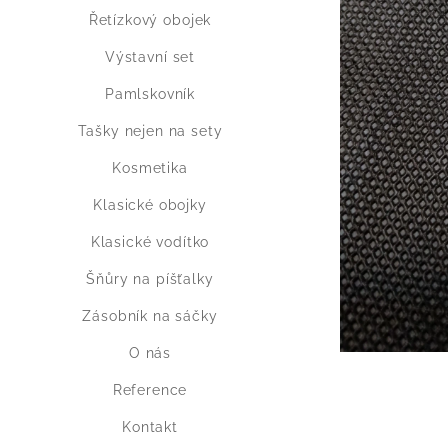
Řetízkový obojek
Výstavní set
Pamlskovník
Tašky nejen na sety
Kosmetika
Klasické obojky
Klasické vodítko
Šňůry na píšťalky
Zásobník na sáčky
O nás
Reference
Kontakt