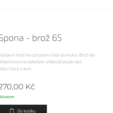
Spona - brož 65
Výstavní brož na uchycení čísla do kruhu. Brož lze
připíchnout na oblečení. Velikost brože bez
klipu
cca 5 x 4cm.
270,00
Kč
Skladem
Do košíku