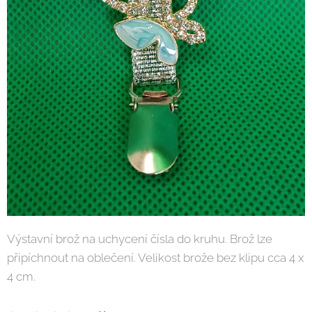
Výstavní brož na uchycení čísla do kruhu. Brož lze
připíchnout na oblečení. Velikost brože bez klipu
cca 4 x
4 cm.