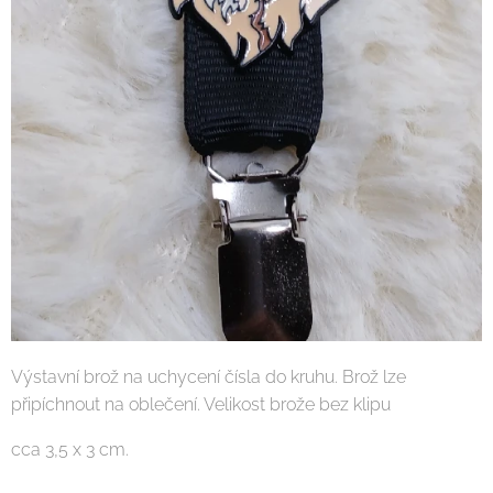
Výstavní brož na uchycení čísla do kruhu. Brož lze
připíchnout na oblečení. Velikost brože bez klipu
cca 3,5 x 3 cm.