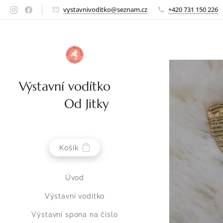
vystavnivoditko@seznam.cz
+420 731 150 226
Výstavní vodítko
Od Jitky
Košík
Úvod
Výstavní vodítko
Výstavní spona na číslo