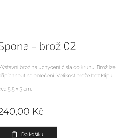
Spona - brož 02
Výstavní brož na uchycení čísla do kruhu. Brož lze
připíchnout na oblečení. Velikost brože bez klipu
cca 5,5 x 5 cm.
240,00
Kč
Do košíku