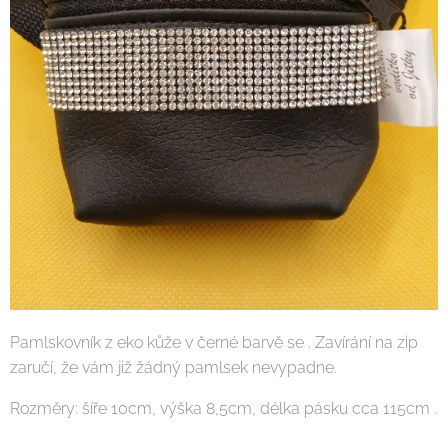
Pamlskovník z eko kůže v černé barvě se . Zavírání na zip
zaručí, že vám již žádný pamlsek nevypadne.
Rozměry: šíře 10cm, výška 8,5cm, délka pásku cca 115cm .