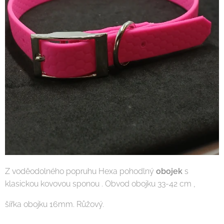
Z voděodolného popruhu Hexa pohodlný
obojek
s
klasickou kovovou sponou . Obvod obojku 33-42 cm ,
šířka obojku 16mm. Růžový.