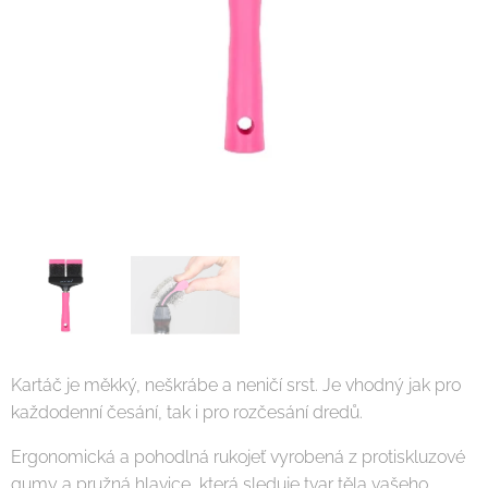
Kartáč je měkký, neškrábe a neničí srst. Je vhodný jak pro
každodenní česání, tak i pro rozčesání dredů.
Ergonomická a pohodlná rukojeť vyrobená z protiskluzové
gumy a pružná hlavice, která sleduje tvar těla vašeho